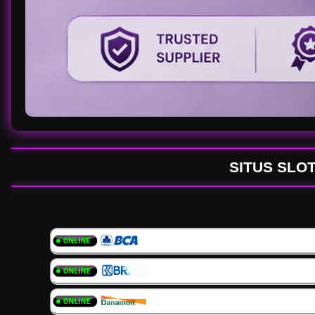
SITUS SLO