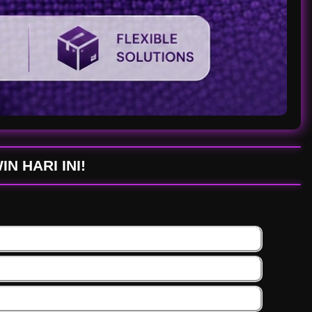
 HARI INI!